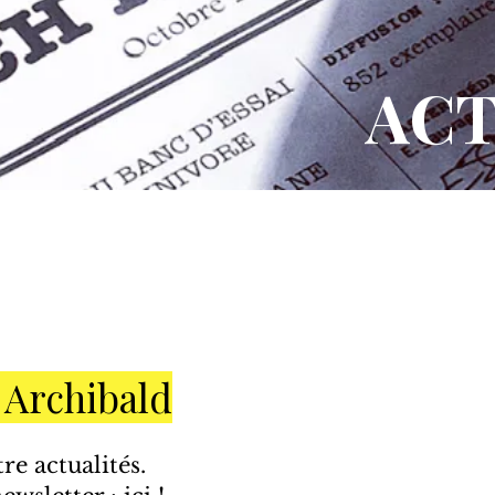
ACT
 Archibald​
re actualités.