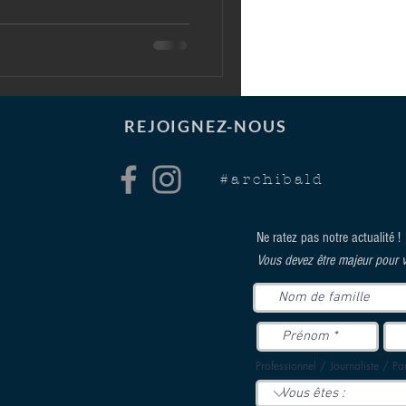
REJOIGNEZ-NOUS
#archibald
Ne ratez pas notre actualité !
Vous devez être majeur pour v
Professionnel / Journaliste / Par