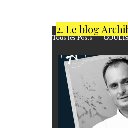
2. Le blog Archi
Tous les Posts
COULIS
POSITIVE SPIRIT
SAVOIR-FAIRE & T