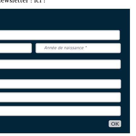
sletter : ici !
OK