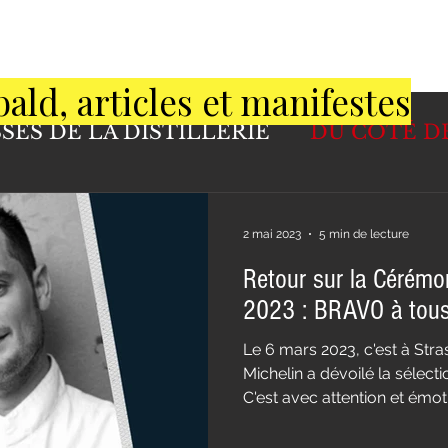
bald, articles et manifestes
SES DE LA DISTILLERIE
DU CÔTÉ D
RETOUR D'EXPÉRIENCE
CRAFT GIN
2 mai 2023
5 min de lecture
Retour sur la Cérémo
ERROIR
DEGUSTATION
2023 : BRAVO à to
Le 6 mars 2023, c'est à Str
Michelin a dévoilé la sélect
C'est avec attention et émoti