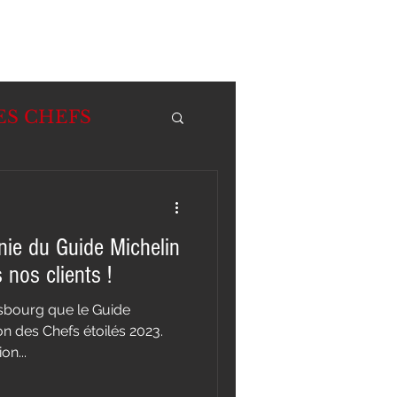
ES CHEFS
nie du Guide Michelin
us nos clients !
asbourg que le Guide
ion des Chefs étoilés 2023.
on...