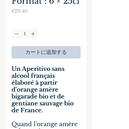
Format : 6 × 25cl
価
€29.40
格
数量
*
カートに追加する
Un Aperitivo sans
alcool français
élaboré à partir
d'orange amère
bigarade bio et de
gentiane sauvage bio
de France.
Quand l'orange amère