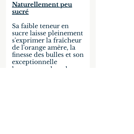
Naturellement peu
sucré
Sa faible teneur en
sucre laisse pleinement
s'exprimer la fraîcheur
de l'orange amère, la
finesse des bulles et son
exceptionnelle
longueur en bouche.
Valeurs
Nutritionnelles
moyennes pour
100ML :
Energie: 97 kJ, 23kcal
Glucides : 5,4g
dont sucres : 5,4g