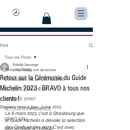
Post
Tous les Posts
Estelle Sauvage
Tous les Posts
2 mai 2023
5 min de lecture
Retour sur la Cérémonie du Guide
COULISSES DE LA DISTILLERIE
Michelin 2023 : BRAVO à tous nos
DU CÔTÉ DES CHEFS
clients !
POSITIVE SPIRIT
Dernière mise à jour :
3 mai 2023
RETOUR D'EXPÉRIENCE
Le 6 mars 2023, c'est à Strasbourg que 
CRAFT GIN
le Guide Michelin a dévoilé la sélection 
des Chefs étoilés 2023. C'est avec 
SAVOIR-FAIRE & TERROIR