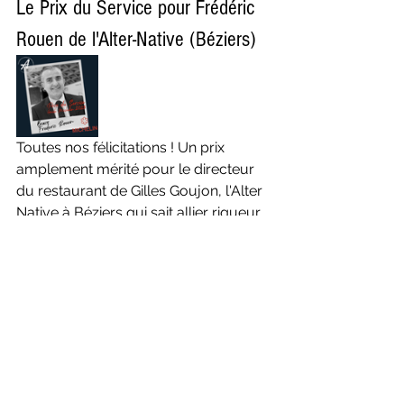
Le Prix du Service pour Frédéric 
Rouen de l'Alter-Native (Béziers)
Toutes nos félicitations ! Un prix 
amplement mérité pour le directeur 
du restaurant de Gilles Goujon, l'Alter 
Native à Béziers qui sait allier rigueur, 
passion, sincérité et efficacité. Sa 
carrière en dit long. Frédéric Rouen a 
ainsi travaillé avec les plus grands 
Chefs : le Jamin de feu Joël 
Robuchon puis l’hôtel Le Parc, le 
Plaza Athénée, le Jules Verne ou bien 
encore Lasserre d’Alain Ducasse, 
l’Espadon -Ritz- avec Michel Roth, le 