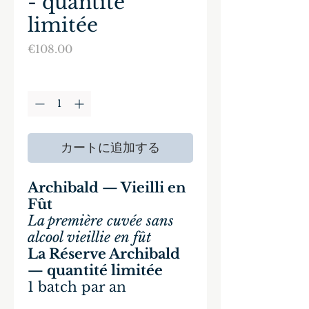
- quantité
limitée
価
€108.00
格
数量
*
カートに追加する
Archibald — Vieilli en
Fût
La première cuvée sans
alcool vieillie en fût
La Réserve Archibald
— quantité limitée
1 batch par an