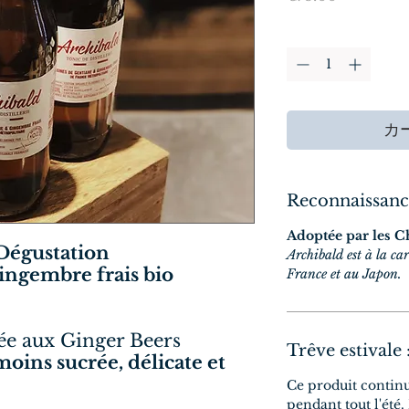
格
数量
*
カ
Reconnaissanc
Adoptée par les C
Dégustation
Archibald est à la car
gingembre frais bio
France et au Japon.
née aux Ginger Beers
Trêve estivale 
moins sucrée, délicate et
Ce produit contin
pendant tout l'été.