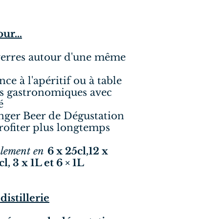
pour…
 verres autour d'une même
ce à l'apéritif ou à table
ds gastronomiques avec
é
nger Beer de Dégustation
rofiter plus longtemps
alement en
6 x 25cl,12 x
l, 3 x 1L et 6 × 1L
distillerie