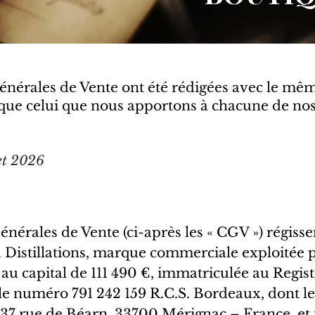
nérales de Vente ont été rédigées avec le même
que celui que nous apportons à chacune de nos
let 2026
érales de Vente (ci-après les « CGV ») régissent
 Distillations, marque commerciale exploitée p
) au capital de 111 490 €, immatriculée au Reg
e numéro 791 242 159 R.C.S. Bordeaux, dont le s
– 37 rue de Béarn, 33700 Mérignac – France, et