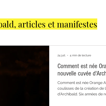
bald, articles et manifestes
SES DE LA DISTILLERIE
DU CÔTÉ D
RETOUR D'EXPÉRIENCE
CRAFT GIN
24 juil.
4 min de lecture
Comment est née Ora
ERROIR
DEGUSTATION
nouvelle cuvée d'Arch
Comment est née Orange A
coulisses de la création de
d'Archibald. Six années de 
d'essais, une quête du juste
amère, gentiane sauvage et s