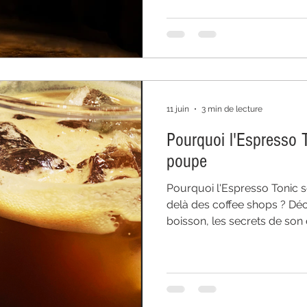
jusqu'à donner naissance à 
pensée pour la dégustation
11 juin
3 min de lecture
Pourquoi l'Espresso T
poupe
Pourquoi l'Espresso Tonic sé
delà des coffee shops ? Déc
boisson, les secrets de son é
comment choisir les meilleur
Espresso Tonic à la maison
comprendre l'une des tenda
passionnantes du café de sp