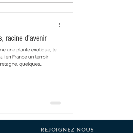
, racine d’avenir
 une plante exotique, le
i en France un terroir
 Bretagne, quelques
nventent sa culture sous
spect du vivant. Chez
si ce gingembre français —
ur incomparable — pour créer
tion. Une racine d’ici, noble
philosophie : travailler la na
REJOIGNEZ-NOUS