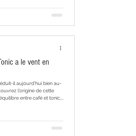
une création sans alcool
.
onic a le vent en
duit-il aujourd'hui bien au-
ouvrez l'origine de cette
quilibre entre café et tonic,
s ingrédients et réussir un
. Un guide complet pour
nces les plus
écialité.