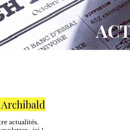
ACT
 Archibald​
re actualités.