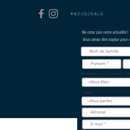
#archibald
Ne ratez pas notre actualité !
Vous devez être majeur pour v
Professionnel / Journaliste / Par
langue