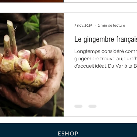
3 nov. 2025
2 min de lecture
Le gingembre français
Longtemps considéré comme
gingembre trouve aujourd’hu
d’accueil idéal. Du Var à la
cultivateurs passionnés réi
serre non chauffée, dans le re
Archibald, nous avons choi
bio, local et d’une fraîche
notre Ginger Beer de Dégusta
et sincère, qui incarne notre 
ESHOP