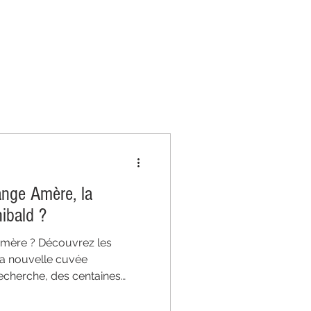
ES CHEFS
nge Amère, la
ibald ?
mère ? Découvrez les
 la nouvelle cuvée
recherche, des centaines
 équilibre entre orange
avoir-faire de distillateur,