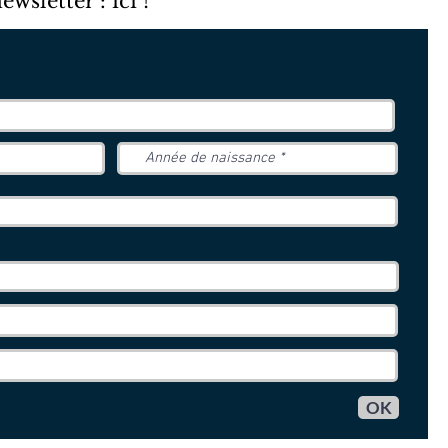
sletter : ici !
OK