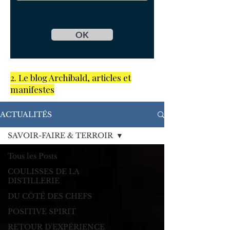
OK
2. Le blog Archibald, articles et
manifestes
ACTUALITÉS
SAVOIR-FAIRE & TERROIR
Tous les Posts
COULISSES DE LA
DISTILLERIE
DU CÔTÉ DES CHEFS
POSITIVE SPIRIT
RETOUR D'EXPÉRIENCE