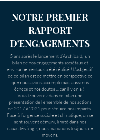
NOTRE PREMIER
RAPPORT
D'ENGAGEMENTS
5 ans après le lancement d’Archibald, un
bilan de nos engagements sociétaux et
environnementaux a été réalisé ! L'osbjectif
de ce bilan est de mettre en perspective ce
que nous avons accompli mais aussi nos
échecs et nos doutes ... car il y en a !
Vous trouverez dans ce bilan une
présentation de l’ensemble de nos actions
de 2017 à 2021 pour réduire nos impacts.
Face à l’urgence sociale et climatique, on se
sent souvent démuni, limité dans nos
capacités à agir, nous manquons toujours de
moyens.