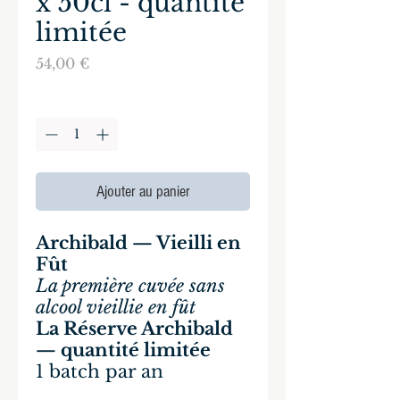
x 50cl - quantité
limitée
Prix
54,00 €
Quantité
*
Ajouter au panier
Archibald — Vieilli en
Fût
La première cuvée sans
alcool vieillie en fût
La Réserve Archibald
— quantité limitée
1 batch par an