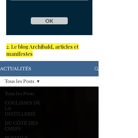
OK
2. Le blog Archibald, articles et
manifestes
ACTUALITÉS
Tous les Posts
Tous les Posts
COULISSES DE
LA
DISTILLERIE
DU CÔTÉ DES
CHEFS